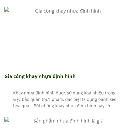
sản phẩm dễ dàng đóng gói hơn vì đã có sẵn khuôn
mẫu...
Gia công khay nhựa định hình
Khay nhựa định hình được sử dụng khá nhiều trong
việc bảo quản thực phẩm, đặc biệt là đựng bánh kẹo,
hoa quả… Bởi những khay nhựa định hình này có
những ưu điểm như sự tiện lợi, dễ sử dụng và bảo
quản thực phẩm tốt, không bị hư hỏng và dễ dàng
vận chuyển.