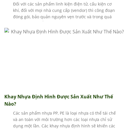
Đối với các sản phẩm linh kiện điện tử, cấu kiện cơ
khí, đối với mọi nhà cung cấp (vendor) thì công đoạn
đóng gói, bảo quản nguyên vẹn trước và trong quá
trình vận chuyển hết sức quan trọng, đòi hỏi các tiêu
chí rất cao để chống lại các tác nhân như va đập, độ
ẩm, duy trì môi trường đóng gói sạch, …
Khay Nhựa Định Hình Được Sản Xuất Như Thế
Nào?
Các sản phẩm nhựa PP, PE là loại nhựa có thể tái chế
và an toàn với môi trường hơn các loại nhựa chỉ sử
dụng một lần. Các khay nhựa định hình sẽ khiến các