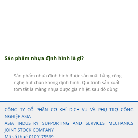
Sản phẩm nhựa định hình là gì?
Sản phẩm nhựa định hình được sản xuất bằng công
nghệ hút chân không định hình. Qui trình sản xuất
tóm tắt là màng nhựa được gia nhiệt, sau đó dùng
chân không hút định hình theo hình dạng yêu cầu.
Công nghệ hút chân không định hình hoàn toán khác
CÔNG TY CỔ PHẦN CƠ KHÍ DỊCH VỤ VÀ PHỤ TRỢ CÔNG
biệt với công nghệ nhựa đúc, thổi...
NGHIỆP ASIA
ASIA INDUSTRY SUPPORTING AND SERVICES MECHANICS
JOINT STOCK COMPANY
Mã số thuế 0109175569